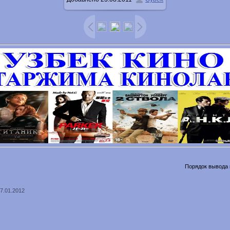
600x450
/ 75.6Kb
Порядок вывода 
17.01.2012