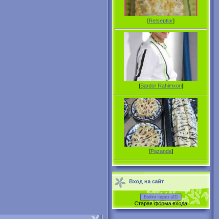
[
Retseptlar
]
[
Sardor Rahimxon
]
[
Pazanda
]
Вход на сайт
Войти через uID
Старая форма входа