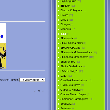
Bojalar guruh
[25]
BENOM
[29]
Dilnоzа Kubаyеvа
[11]
Diyora
[20]
Dilso'z
[31]
Dineyra
[7]
Manzura
[12]
INDI
[8]
SHahzoda
[62]
SHou-biznes olami
[0]
SHOHRUHXON
[30]
SHaxzoda Muhammedova
[54]
SHahzoda Matchanova
[110]
Shohrux rep
[39]
Shoira Otabekova
[6]
FAYZBOJA_26
[13]
LOLA
[22]
комментариев:
Ozodbek Nazarbekov
[17]
Oydin-Yusupova
[7]
Oybek & Nigora
[48]
0
Otabek Mutalxo'jayev
[7]
Samandar Hamraqulov
[10]
Sogdiana
[0]
Se tanxo
[0]