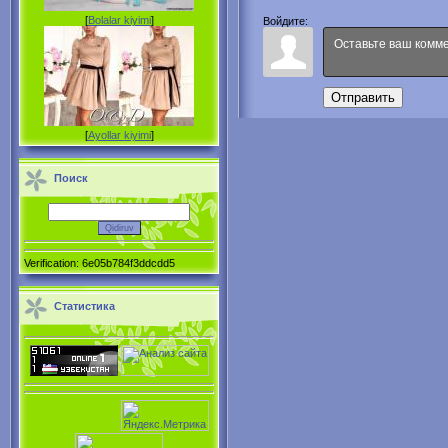
[
Bolalar kiyimi
]
Войдите:
Отправить
[
Ayollar kiyimi
]
Поиск
Verification: 6e05b784f3ddcdd5
Статистика