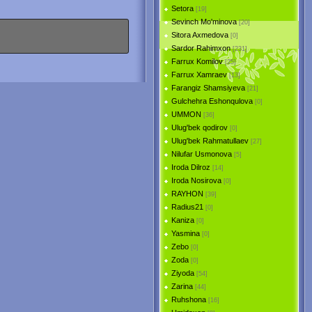
Setora
[19]
Sevinch Mo'minova
[20]
Sitora Axmedova
[0]
Sardor Rahimxon
[231]
Farrux Komilov
[25]
Farrux Xamraev
[13]
Farangiz Shamsiyeva
[21]
Gulchehra Eshonqulova
[0]
UMMON
[36]
Ulug'bek qodirov
[0]
Ulug'bek Rahmatullaev
[27]
Nilufar Usmonova
[5]
Iroda Dilroz
[14]
Iroda Nosirova
[0]
RAYHON
[39]
Radius21
[0]
Kaniza
[0]
Yasmina
[0]
Zebo
[0]
Zoda
[0]
Ziyoda
[54]
Zarina
[44]
Ruhshona
[16]