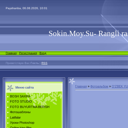
Payshanba, 06.08.2026, 10:01
Sokin.Moy.Su- Rangli ra
Главная
|
Регистрация
|
Вход
Приветствую Вас
Гость
|
RSS
Главная
»
Фотоальбом
»
O'ZBEK Y
Меню сайта
BOSH SAXIFA
FOTO STUDIO
FOTO BUYURTMA BERISH
Фотошаблоны
Latifalar
Уроки Photoshop
Online kino filim