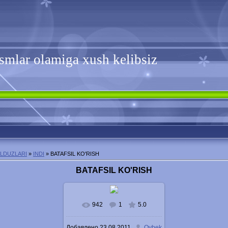
smlar olamiga xush kelibsiz
ULDUZLARI
»
INDI
» BATAFSIL KO'RISH
BATAFSIL KO'RISH
942
1
5.0
В реальном размере
Добавлено
23.08.2011
Oybek