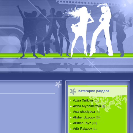
Категории раздела
Aziza Xalilova
[93]
Aziza Niyozmetova
[1]
Asal shodiyeva
[63]
Alisher Uzoqov
[20]
Alisher Fayz
[20]
Adiz Rajabov
[21]