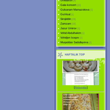
Umidaxon
[8]
Gala-konsert
[23]
Gulsanam Mamazoitova
[1]
Gul Asal
[1]
Sirojiddin
[19]
Zamzam
[15]
Jasur Umirov
[1]
Vohid Abdulhakim
[1]
Vohidjon Isoqov
[1]
Muqaddas Sadullayeva
[2]
HAFTALIK TOP
[
Retseptlar
]