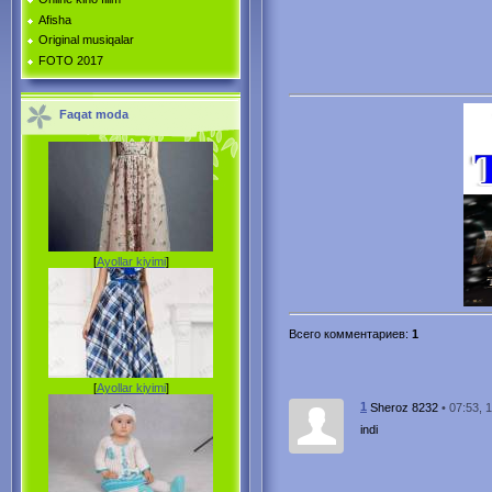
Afisha
Original musiqalar
FOTO 2017
Faqat moda
[
Ayollar kiyimi
]
Всего комментариев
:
1
[
Ayollar kiyimi
]
1
• 07:53, 
Sheroz 8232
indi