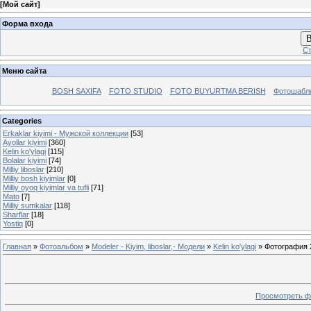
[
Мой сайт
]
Форма входа
В
Ст
Меню сайта
BOSH SAXIFA
FOTO STUDIO
FOTO BUYURTMA BERISH
Фотошабл
Categories
Erkaklar kiyimi - Mужской коллекции
[53]
Ayollar kiyimi
[360]
Kelin ko'ylagi
[115]
Bolalar kiyimi
[74]
Milliy liboslar
[210]
Milliy bosh kiyimlar
[0]
Milliy oyoq kiyimlar va tufli
[71]
Mato
[7]
Milliy sumkalar
[118]
Sharflar
[18]
Yostiq
[0]
Главная
»
Фотоальбом
»
Modeler - Kiyim, liboslar,- Модели
»
Kelin ko'ylagi
» Фотография 
Просмотреть ф