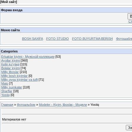
[
Мой сайт
]
Форма входа
В
Ст
Меню сайта
BOSH SAXIFA
FOTO STUDIO
FOTO BUYURTMA BERISH
Фотошабл
Categories
Erkaklar kiyimi - Mужской коллекции
[53]
Ayollar kiyimi
[360]
Kelin ko'ylagi
[115]
Bolalar kiyimi
[74]
Milliy liboslar
[210]
Milliy bosh kiyimlar
[0]
Milliy oyoq kiyimlar va tufli
[71]
Mato
[7]
Milliy sumkalar
[118]
Sharflar
[18]
Yostiq
[0]
Главная
»
Фотоальбом
»
Modeler - Kiyim, liboslar,- Модели
» Yostiq
Материалов нет