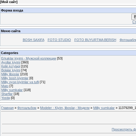
[
Мой сайт
]
Форма входа
В
Ст
Меню сайта
BOSH SAXIFA
FOTO STUDIO
FOTO BUYURTMA BERISH
Фотошабл
Categories
Erkaklar kiyimi - Mужской коллекции
[53]
Ayollar kiyimi
[360]
Kelin ko'ylagi
[115]
Bolalar kiyimi
[74]
Milliy liboslar
[210]
Milliy bosh kiyimlar
[0]
Milliy oyoq kiyimlar va tufli
[71]
Mato
[7]
Milliy sumkalar
[118]
Sharflar
[18]
Yostiq
[0]
Главная
»
Фотоальбом
»
Modeler - Kiyim, liboslar,- Модели
»
Milliy sumkalar
» 11379299_
Просмотреть ф