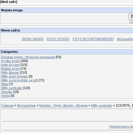
[
Мой сайт
]
Форма входа
В
Ст
Меню сайта
BOSH SAXIFA
FOTO STUDIO
FOTO BUYURTMA BERISH
Фотошабл
Categories
Erkaklar kiyimi - Mужской коллекции
[53]
Ayollar kiyimi
[360]
Kelin ko'ylagi
[115]
Bolalar kiyimi
[74]
Milliy liboslar
[210]
Milliy bosh kiyimlar
[0]
Milliy oyoq kiyimlar va tufli
[71]
Mato
[7]
Milliy sumkalar
[118]
Sharflar
[18]
Yostiq
[0]
Главная
»
Фотоальбом
»
Modeler - Kiyim, liboslar,- Модели
»
Milliy sumkalar
» 11313576_
Просмотреть ф