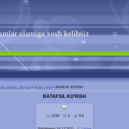
smlar olamiga xush kelibsiz
iyim, liboslar,- Модели
»
Ayollar kiyimi
» BATAFSIL KO'RISH
BATAFSIL KO'RISH
1239
0
5.0
Добавлено
16.12.2011
Oybek