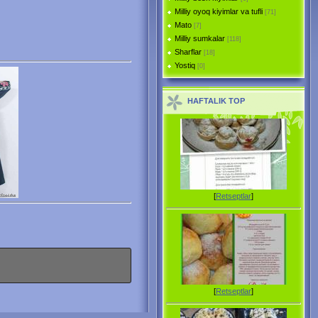
Milliy oyoq kiyimlar va tufli
[71]
Mato
[7]
Milliy sumkalar
[118]
Sharflar
[18]
Yostiq
[0]
HAFTALIK TOP
[
Retseptlar
]
[
Retseptlar
]