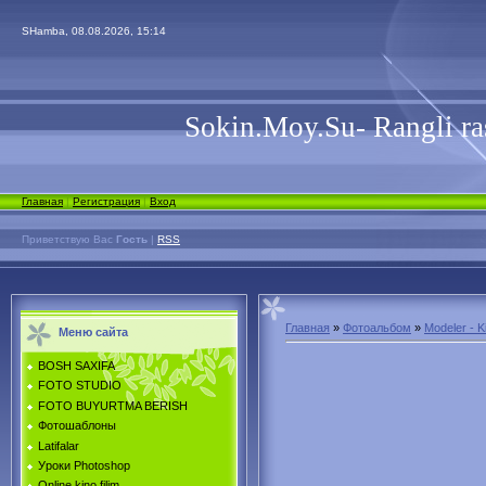
SHamba, 08.08.2026, 15:14
Sokin.Moy.Su- Rangli ra
Главная
|
Регистрация
|
Вход
Приветствую Вас
Гость
|
RSS
Главная
»
Фотоальбом
»
Modeler - K
Меню сайта
BOSH SAXIFA
FOTO STUDIO
FOTO BUYURTMA BERISH
Фотошаблоны
Latifalar
Уроки Photoshop
Online kino filim