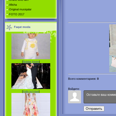
Afisha
Original musiqalar
FOTO 2017
Faqat moda
[
Bolalar kiyimi
]
Всего комментариев
:
0
Войдите:
[
Kelin ko'ylagi
]
Отправить