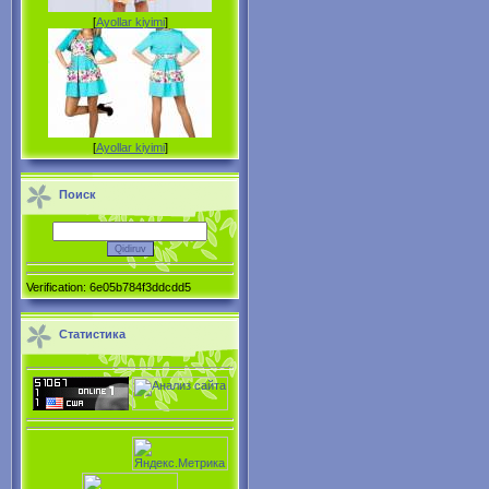
[
Ayollar kiyimi
]
[
Ayollar kiyimi
]
Поиск
Verification: 6e05b784f3ddcdd5
Статистика