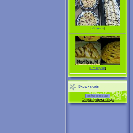
[
Pazanda
]
[
Retseptlar
]
Вход на сайт
Войти через uID
Старая форма входа