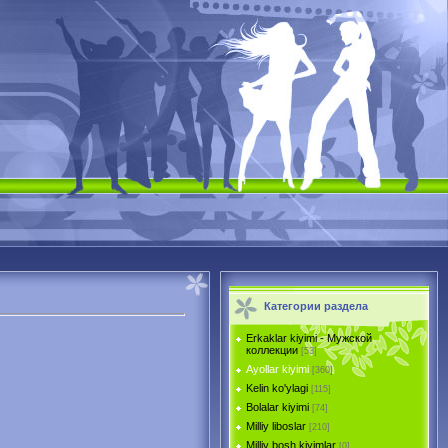
Категории раздела
Erkaklar kiyimi - Mужской
коллекции
[53]
Ayollar kiyimi
[360]
Kelin ko'ylagi
[115]
Bolalar kiyimi
[74]
Milliy liboslar
[210]
Milliy bosh kiyimlar
[0]