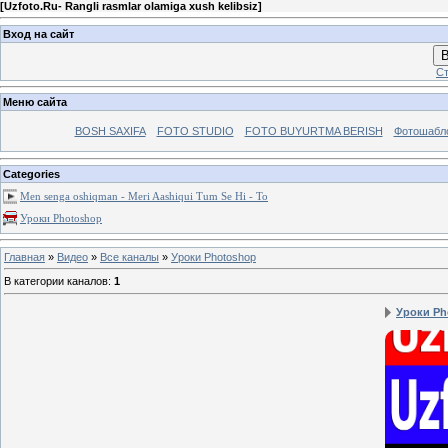
[
Uzfoto.Ru- Rangli rasmlar olamiga xush kelibsiz
]
Вход на сайт
В
Ст
Меню сайта
BOSH SAXIFA
FOTO STUDIO
FOTO BUYURTMA BERISH
Фотошабл
Categories
Men senga oshiqman - Meri Aashiqui Tum Se Hi - To
Уроки Photoshop
Главная
»
Видео
»
Все каналы
»
Уроки Photoshop
В категории каналов
:
1
Уроки Ph