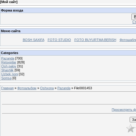
[
Мой сайт
]
Форма входа
В
Ст
Меню сайта
BOSH SAXIFA
FOTO STUDIO
FOTO BUYURTMA BERISH
Фотошабл
Categories
Pazanda
[700]
Retseptlar
[828]
Osh palov
[31]
Shashlik
[59]
Uzbek noni
[32]
Somsa
[0]
Главная
»
Фотоальбом
»
Oshxona
»
Pazanda
» File0001453
Просмотреть ф