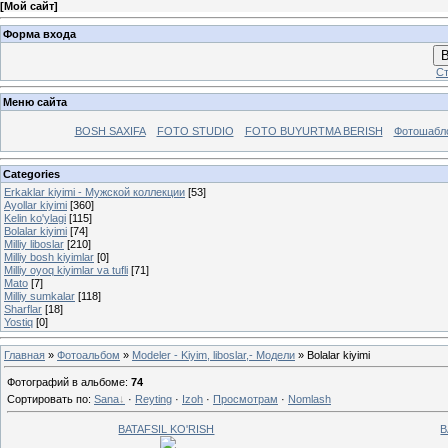
[
Мой сайт
]
Форма входа
В
Ст
Меню сайта
BOSH SAXIFA
FOTO STUDIO
FOTO BUYURTMA BERISH
Фотошабл
Categories
Erkaklar kiyimi - Mужской коллекции
[53]
Ayollar kiyimi
[360]
Kelin ko'ylagi
[115]
Bolalar kiyimi
[74]
Milliy liboslar
[210]
Milliy bosh kiyimlar
[0]
Milliy oyoq kiyimlar va tufli
[71]
Mato
[7]
Milliy sumkalar
[118]
Sharflar
[18]
Yostiq
[0]
Главная
»
Фотоальбом
»
Modeler - Kiyim, liboslar,- Модели
» Bolalar kiyimi
Фотографий в альбоме
:
74
Сортировать по
:
Sana
·
Reyting
·
Izoh
·
Просмотрам
·
Nomlash
BATAFSIL KO'RISH
B