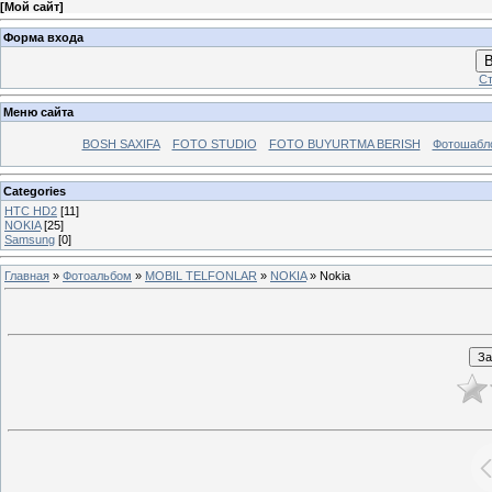
[
Мой сайт
]
Форма входа
В
Ст
Меню сайта
BOSH SAXIFA
FOTO STUDIO
FOTO BUYURTMA BERISH
Фотошабл
Categories
HTC HD2
[11]
NOKIA
[25]
Samsung
[0]
Главная
»
Фотоальбом
»
MOBIL TELFONLAR
»
NOKIA
» Nokia