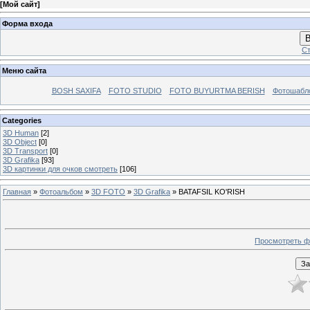
[
Мой сайт
]
Форма входа
В
Ст
Меню сайта
BOSH SAXIFA
FOTO STUDIO
FOTO BUYURTMA BERISH
Фотошабл
Categories
3D Human
[2]
3D Object
[0]
3D Transport
[0]
3D Grafika
[93]
3D картинки для очков смотреть
[106]
Главная
»
Фотоальбом
»
3D FOTO
»
3D Grafika
» BATAFSIL KO'RISH
Просмотреть ф